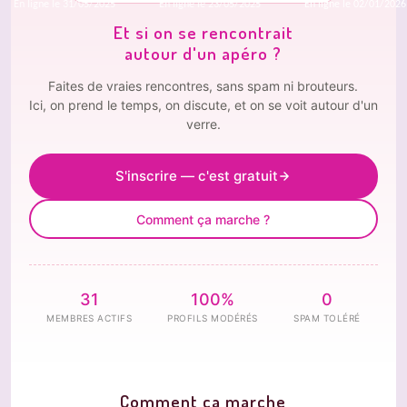
En ligne le 31/05/2025
En ligne le 23/05/2025
En ligne le 02/01/2026
Et si on se rencontrait
autour d'un apéro ?
Faites de vraies rencontres, sans spam ni brouteurs.
Ici, on prend le temps, on discute, et on se voit autour d'un
verre.
S'inscrire — c'est gratuit
Comment ça marche ?
31
100%
0
MEMBRES ACTIFS
PROFILS MODÉRÉS
SPAM TOLÉRÉ
Comment ça marche