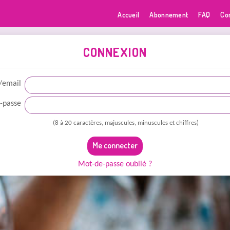
Accueil
Abonnement
FAQ
Co
CONNEXION
/email
-passe
(8 à 20 caractères, majuscules, minuscules et chiffres)
Me connecter
Mot-de-passe oublié ?