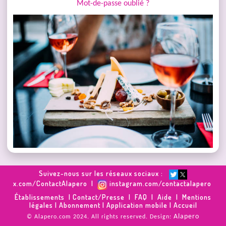
Mot-de-passe oublié ?
Suivez-nous sur les réseaux sociaux :
x.com/ContactAlapero
|
instagram.com/contactalapero
Établissements
|
Contact/Presse
|
FAQ
|
Aide
|
Mentions
légales
|
Abonnement
|
Application mobile
|
Accueil
Alapero
© Alapero.com 2024. All rights reserved. Design: