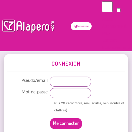
Accueil
Abonnement
Connexion
FAQ
Contact
Établissements
CONNEXION
Pseudo/email
Mot-de-passe
(8 à 20 caractères, majuscules, minuscules et
chiffres)
Me connecter